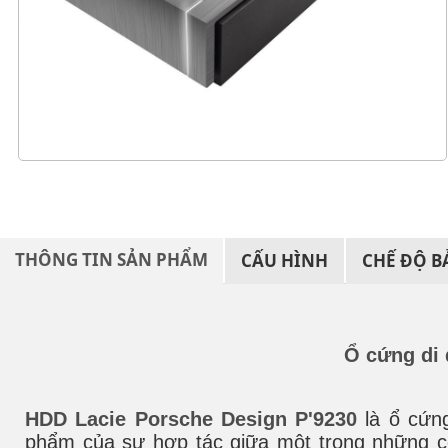
THÔNG TIN SẢN PHẨM
CẤU HÌNH
CHẾ ĐỘ 
Ổ cứng di 
HDD Lacie Porsche Design P'9230
là ổ cứng
phẩm của sự hợp tác giữa một trong những công