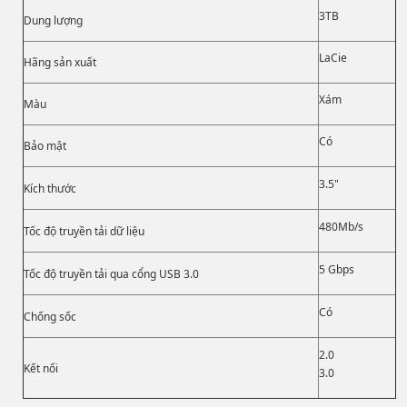
3TB
Dung lượng
LaCie
Hãng sản xuất
Xám
Màu
Có
Bảo mật
3.5"
Kích thước
480Mb/s
Tốc độ truyền tải dữ liệu
5 Gbps
Tốc độ truyền tải qua cổng USB 3.0
Có
Chống sốc
2.0
Kết nối
3.0