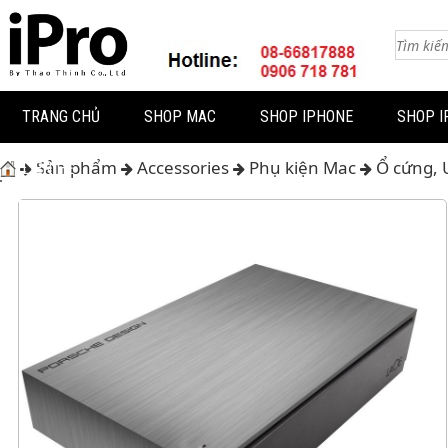
TRANG CHỦ
SHOP MAC
SHOP IPHONE
SHOP I
Sản phẩm
Accessories
Phụ kiện Mac
Ổ cứng, 
LIÊN HỆ