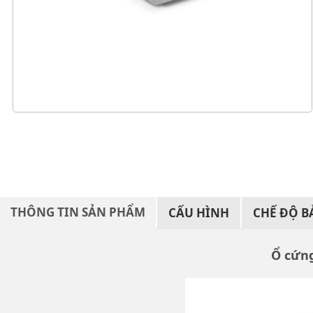
THÔNG TIN SẢN PHẨM
CẤU HÌNH
CHẾ ĐỘ 
Ổ cứng