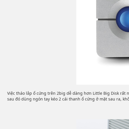
Việc tháo lắp ổ cứng trên 2big dễ dàng hơn Little Big Disk rất
sau đó dùng ngón tay kéo 2 cái thanh ổ cứng ở mặt sau ra, khôn