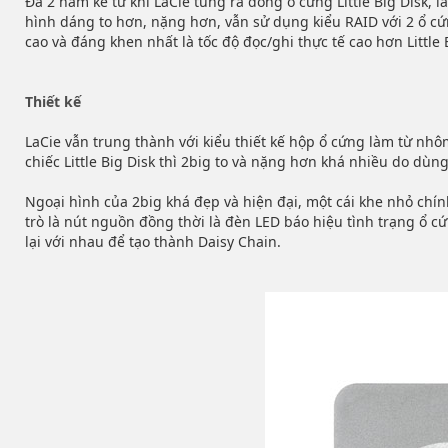
Đã 2 năm kể từ khi LaCie tung ra dòng ổ cứng Little Big Disk
hình dáng to hơn, nặng hơn, vẫn sử dụng kiểu RAID với 2 ổ cứn
cao và đáng khen nhất là tốc độ đọc/ghi thực tế cao hơn Little
Thiết kế
LaCie vẫn trung thành với kiểu thiết kế hộp ổ cứng làm từ nhô
chiếc Little Big Disk thì 2big to và nặng hơn khá nhiều do dùng
Ngoại hình của 2big khá đẹp và hiện đại, một cái khe nhỏ chín
trò là nút nguồn đồng thời là đèn LED báo hiệu tình trạng ổ c
lại với nhau để tạo thành Daisy Chain.