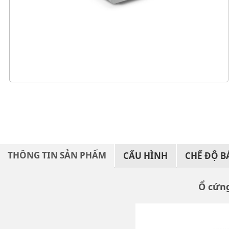
THÔNG TIN SẢN PHẨM
CẤU HÌNH
CHẾ ĐỘ 
Ổ cứng