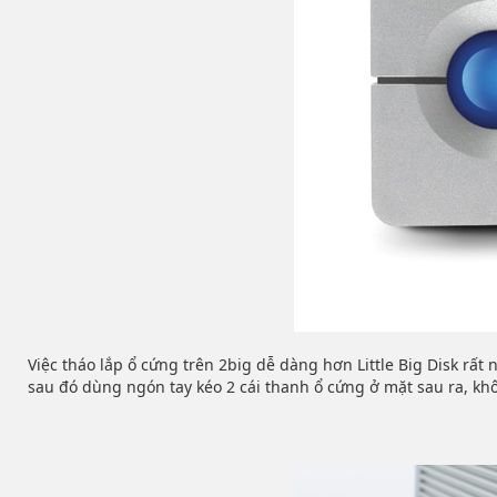
Việc tháo lắp ổ cứng trên 2big dễ dàng hơn Little Big Disk rất
sau đó dùng ngón tay kéo 2 cái thanh ổ cứng ở mặt sau ra, khôn