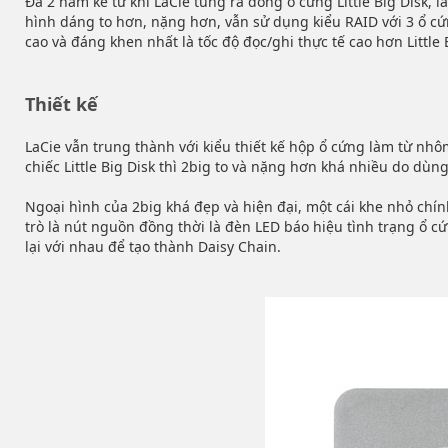
Đã 2 năm kể từ khi LaCie tung ra dòng ổ cứng Little Big Disk
hình dáng to hơn, nặng hơn, vẫn sử dụng kiểu RAID với 3 ổ cứn
cao và đáng khen nhất là tốc độ đọc/ghi thực tế cao hơn Little
Thiết kế
LaCie vẫn trung thành với kiểu thiết kế hộp ổ cứng làm từ nhô
chiếc Little Big Disk thì 2big to và nặng hơn khá nhiều do dùng
Ngoại hình của 2big khá đẹp và hiện đại, một cái khe nhỏ chín
trò là nút nguồn đồng thời là đèn LED báo hiệu tình trạng ổ c
lại với nhau để tạo thành Daisy Chain.